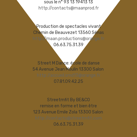
sous le n° 93 13 19413 13
http://contacts@maanprod.fr
Production de spectacles vivant
Chemin de Beauvezet 13560 Sénas
http://maan.productions@orange.fr
06.63.75.31.39
Street M Dance: école de danse
54 Avenue Jean Moulin 13300 Salon
http://accueil.smd13@orange.fr
07.81.09.42.25
Streetmfit By BE&CO
remise en forme et bien être
123 Avenue Emile Zola 13300 Salon
http://contacts@streetmfit.com
06.63.75.31.39