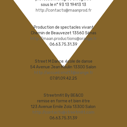
sous le n° 93 13 19413 13
http://contacts@maanprod.fr
Production de spectacles vivant
Chemin de Beauvezet 13560 Sénas
http://maan.productions@orange.fr
06.63.75.31.39
Street M Dance: école de danse
54 Avenue Jean Moulin 13300 Salon
http://accueil.smd13@orange.fr
07.81.09.42.25
Streetmfit By BE&CO
remise en forme et bien être
123 Avenue Emile Zola 13300 Salon
http://contacts@streetmfit.com
06.63.75.31.39