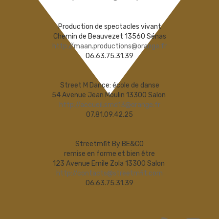
Production de spectacles vivant
Chemin de Beauvezet 13560 Sénas
http://maan.productions@orange.fr
06.63.75.31.39
Street M Dance: école de danse
54 Avenue Jean Moulin 13300 Salon
http://accueil.smd13@orange.fr
07.81.09.42.25
Streetmfit By BE&CO
remise en forme et bien être
123 Avenue Emile Zola 13300 Salon
http://contacts@streetmfit.com
06.63.75.31.39