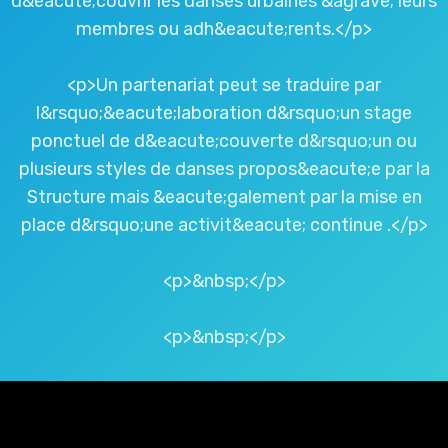
d&eacute;couvrir les danses urbaines &agrave; leurs
membres ou adh&eacute;rents.</p>
<p>Un partenariat peut se traduire par
l&rsquo;&eacute;laboration d&rsquo;un stage
ponctuel de d&eacute;couverte d&rsquo;un ou
plusieurs styles de danses propos&eacute;e par la
Structure mais &eacute;galement par la mise en
place d&rsquo;une activit&eacute; continue .</p>
<p>&nbsp;</p>
<p>&nbsp;</p>