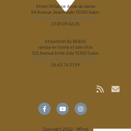
Street M Dance: école de danse
54 Avenue Jean Moulin 13300 Salon
http://accueil.smd13@orange.fr
07.81.09.42.25
Streetmfit By BE&CO
remise en forme et bien être
123 Avenue Emile Zola 13300 Salon
http://contacts@streetmfit.com
06.63.75.31.39
Copyright 2022 - MProd